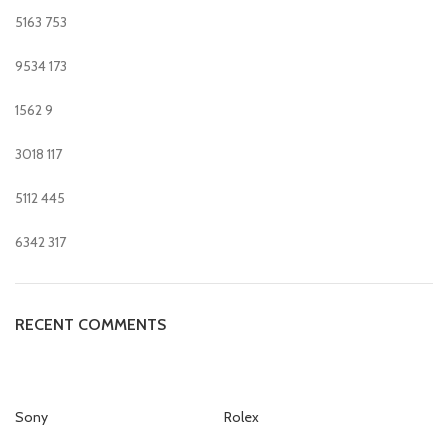
5163
753
9534
173
1562
9
3018
117
5112
445
6342
317
RECENT COMMENTS
Sony
Rolex
Pa