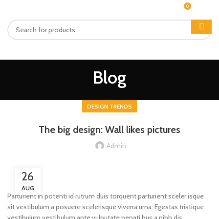
0
MENU
$
0.00
Blog
DESIGN TRENDS
The big design: Wall likes pictures
Admin
26
AUG
Parturient in potenti id rutrum duis torquent parturient sceler isque
sit vestibulum a posuere scelerisque viverra urna. Egestas tristique
vestibulum vestibulum ante vulputate penati bus a nibh dis