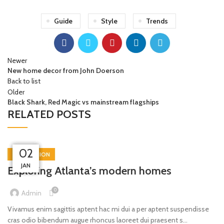
Guide
Style
Trends
Newer
New home decor from John Doerson
Back to list
Older
Black Shark, Red Magic vs mainstream flagships
RELATED POSTS
02
26
27
27
27
DECORATION
AUG
AUG
AUG
AUG
JAN
Exploring Atlanta’s modern homes
0
Admin
Vivamus enim sagittis aptent hac mi dui a per aptent suspendisse
cras odio bibendum augue rhoncus laoreet dui praesent s...