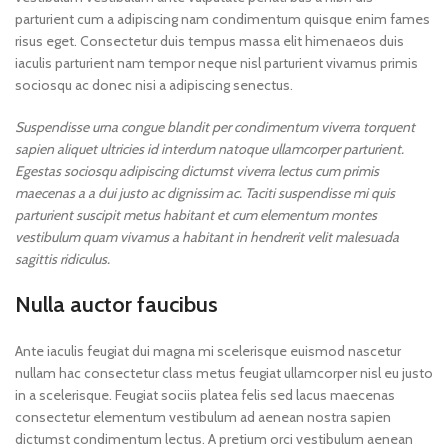
parturient cum a adipiscing nam condimentum quisque enim fames
risus eget. Consectetur duis tempus massa elit himenaeos duis
iaculis parturient nam tempor neque nisl parturient vivamus primis
sociosqu ac donec nisi a adipiscing senectus.
Suspendisse urna congue blandit per condimentum viverra torquent
sapien aliquet ultricies id interdum natoque ullamcorper parturient.
Egestas sociosqu adipiscing dictumst viverra lectus cum primis
maecenas a a dui justo ac dignissim ac. Taciti suspendisse mi quis
parturient suscipit metus habitant et cum elementum montes
vestibulum quam vivamus a habitant in hendrerit velit malesuada
sagittis ridiculus.
Nulla auctor faucibus
Ante iaculis feugiat dui magna mi scelerisque euismod nascetur
nullam hac consectetur class metus feugiat ullamcorper nisl eu justo
in a scelerisque. Feugiat sociis platea felis sed lacus maecenas
consectetur elementum vestibulum ad aenean nostra sapien
dictumst condimentum lectus. A pretium orci vestibulum aenean